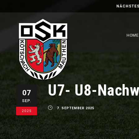
NÄCHSTES
HOME
U7- U8-Nachw
07
SEP.
7. SEPTEMBER 2025
2025