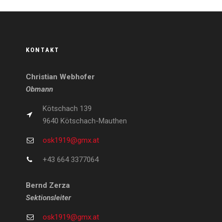
KONTAKT
Christian Webhofer
Obmann
Kötschach 139
9640 Kötschach-Mauthen
osk1919@gmx.at
+43 664 3377064
Bernd Zerza
Sektionsleiter
osk1919@gmx.at