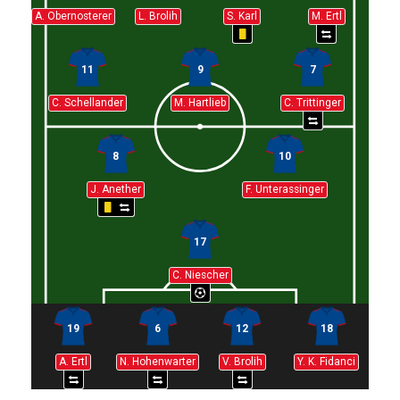
A. Obernosterer
L. Brolih
S. Karl
M. Ertl
11
9
7
C. Schellander
M. Hartlieb
C. Trittinger
8
10
J. Anether
F. Unterassinger
17
C. Niescher
19
6
12
18
A. Ertl
N. Hohenwarter
V. Brolih
Y. K. Fidanci