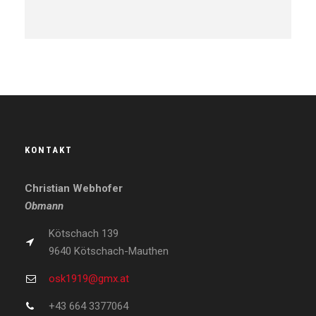
KONTAKT
Christian Webhofer
Obmann
Kötschach 139
9640 Kötschach-Mauthen
osk1919@gmx.at
+43 664 3377064